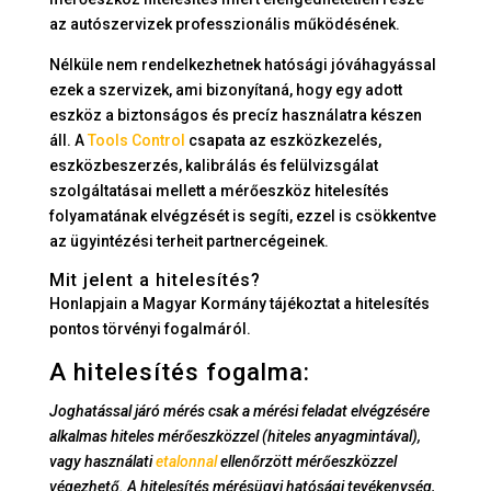
az autószervizek professzionális működésének.
Nélküle nem rendelkezhetnek hatósági jóváhagyással
ezek a szervizek, ami bizonyítaná, hogy egy adott
eszköz a biztonságos és precíz használatra készen
áll. A
Tools Control
csapata az eszközkezelés,
eszközbeszerzés, kalibrálás és felülvizsgálat
szolgáltatásai mellett a mérőeszköz hitelesítés
folyamatának elvégzését is segíti, ezzel is csökkentve
az ügyintézési terheit partnercégeinek.
Mit jelent a hitelesítés?
Honlapjain a Magyar Kormány tájékoztat a hitelesítés
pontos törvényi fogalmáról.
A hitelesítés fogalma:
Joghatással járó mérés csak a mérési feladat elvégzésére
alkalmas hiteles mérőeszközzel (hiteles anyagmintával),
vagy használati
etalonnal
ellenőrzött mérőeszközzel
végezhető. A hitelesítés mérésügyi hatósági tevékenység,