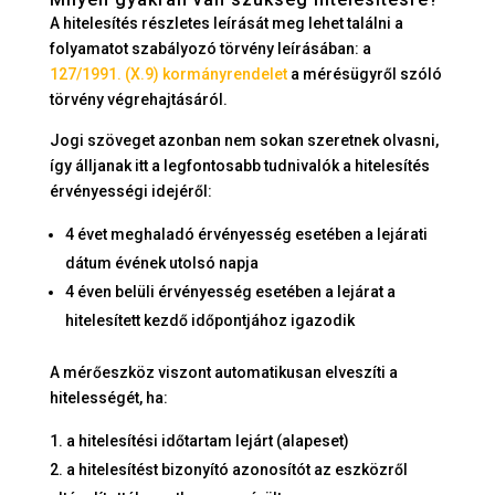
A hitelesítés részletes leírását meg lehet találni a
folyamatot szabályozó törvény leírásában: a
127/1991. (X.9) kormányrendelet
a mérésügyről szóló
törvény végrehajtásáról.
Jogi szöveget azonban nem sokan szeretnek olvasni,
így álljanak itt a legfontosabb tudnivalók a hitelesítés
érvényességi idejéről:
4 évet meghaladó érvényesség esetében a lejárati
dátum évének utolsó napja
4 éven belüli érvényesség esetében a lejárat a
hitelesített kezdő időpontjához igazodik
A mérőeszköz viszont automatikusan elveszíti a
hitelességét, ha:
a hitelesítési időtartam lejárt (alapeset)
a hitelesítést bizonyító azonosítót az eszközről