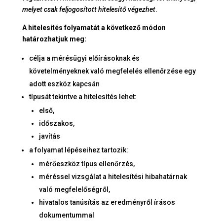
melyet csak feljogosított hitelesítő végezhet
.
A hitelesítés folyamatát a következő módon
határozhatjuk meg:
célja a mérésügyi előírásoknak és
követelményeknek való megfelelés ellenőrzése egy
adott eszköz kapcsán
típusát tekintve a hitelesítés lehet:
első,
időszakos,
javítás
a folyamat lépéseihez tartozik:
mérőeszköz típus ellenőrzés,
méréssel vizsgálat a hitelesítési hibahatárnak
való megfelelőségről,
hivatalos tanúsítás az eredményről írásos
dokumentummal