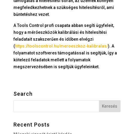
támogatás a hitelesítési során, az üzemek könnyen
megfeledkezhetnek a szükséges hitelesítésről, ami
büntetéshez vezet.
A Tools Control profi csapata abban segíti ügyfeleit,
hogy a mérőeszközök kalibrálási és hitelesítési
feladatait szakszerűen és időben elvégzi
(
https://toolscontrol.hu/meroeszkoz-kalibralas/
). A
folyamatot szoftveres támogatással is segítjük, így a
kötelező feladatok mellett a folyamatok
megszervezésében is segítjük ügyfeleinket.
Search
Recent Posts