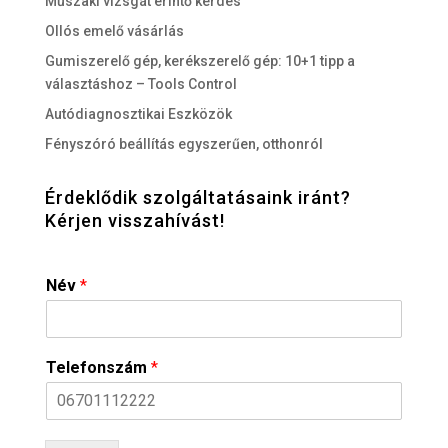
Műszaki vizsgát érintő kérdés
Ollós emelő vásárlás
Gumiszerelő gép, kerékszerelő gép: 10+1 tipp a
választáshoz – Tools Control
Autódiagnosztikai Eszközök
Fényszóró beállítás egyszerűen, otthonról
Érdeklődik szolgáltatásaink iránt?
Kérjen visszahívást!
Név
*
Telefonszám
*