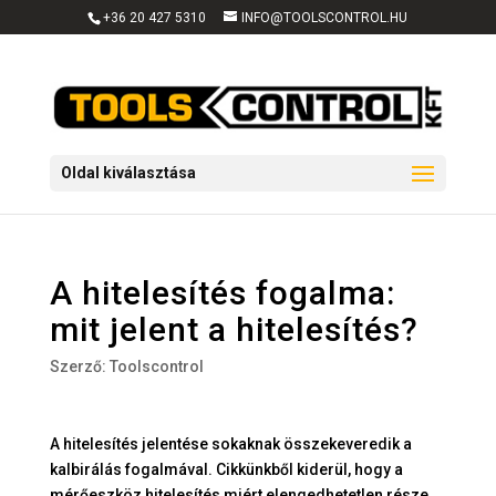
+36 20 427 5310
INFO@TOOLSCONTROL.HU
Oldal kiválasztása
A hitelesítés fogalma:
mit jelent a hitelesítés?
Szerző:
Toolscontrol
A hitelesítés jelentése sokaknak összekeveredik a
kalbirálás fogalmával. Cikkünkből kiderül, hogy a
mérőeszköz hitelesítés miért elengedhetetlen része