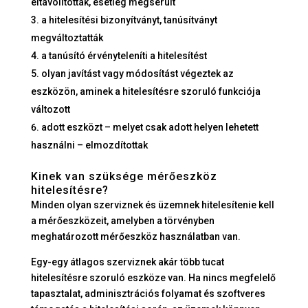
eltávolították, esetleg megsérült
a hitelesítési bizonyítványt, tanúsítványt
megváltoztatták
a tanúsító érvényteleníti a hitelesítést
olyan javítást vagy módosítást végeztek az
eszközön, aminek a hitelesítésre szoruló funkciója
változott
adott eszközt – melyet csak adott helyen lehetett
használni – elmozdítottak
Kinek van szüksége mérőeszköz
hitelesítésre?
Minden olyan szerviznek és üzemnek hitelesítenie kell
a mérőeszközeit, amelyben a törvényben
meghatározott mérőeszköz használatban van.
Egy-egy átlagos szerviznek akár több tucat
hitelesítésre szoruló eszköze van. Ha nincs megfelelő
tapasztalat, adminisztrációs folyamat és szoftveres