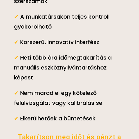
szerszámok
✔
A munkatársakon teljes kontroll
gyakorolható
✔
Korszerű, innovatív interfész
✔
Heti több óra időmegtakarítás a
manuális eszköznyilvántartáshoz
képest
✔
Nem marad el egy kötelező
felülvizsgálat vagy kalibrálás se
✔
Elkerülhetőek a büntetések
Takarítson meg időt és pénzt a