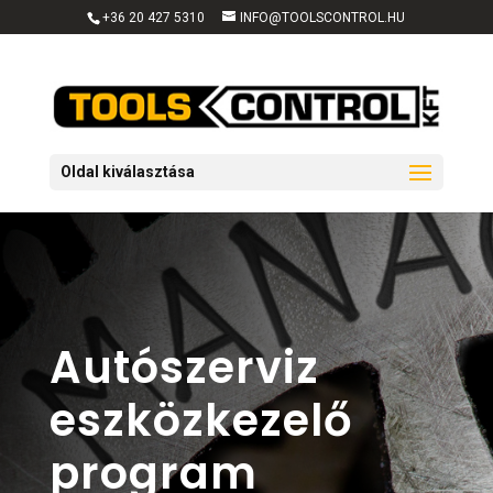
+36 20 427 5310
INFO@TOOLSCONTROL.HU
Oldal kiválasztása
Autószerviz
eszközkezelő
program