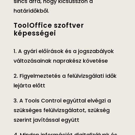
sincs arra, hogy kicsússzon a
határidőkből.
ToolOffice szoftver
képességei
1. A gyári előírások és a jogszabályok
változásainak naprakész követése
2. Figyelmeztetés a felülvizsgálati idők
lejárta előtt
3. A Tools Control egyúttal elvégzi a
szükséges felülvizsgálatot, szükség
szerint javítással együtt
4. Minden információt digitalizálunk és