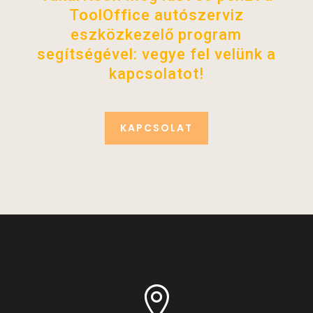
ToolOffice autószerviz
eszközkezelő program
segítségével: vegye fel velünk a
kapcsolatot!
KAPCSOLAT
