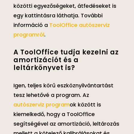
közötti egyezőségeket, átfedéseket is
egy kattintásra láthatja. További
információ a
ToolOffice autószerviz
programról
.
A ToolOffice tudja kezelni az
amortizációt és a
leltárkönyvet is?
Igen, teljes körű eszköznyilvántartást
tesz lehetővé a program. Az
autószerviz program
ok között is
kiemelkedő, hogy a ToolOffice
segítségével az amortizáció, leltározás
mellett a kötelező kalibrálásokat és