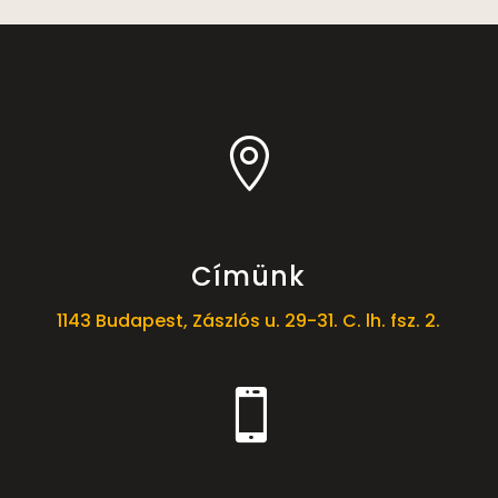

Címünk
1143 Budapest, Zászlós u. 29-31. C. lh. fsz. 2.
