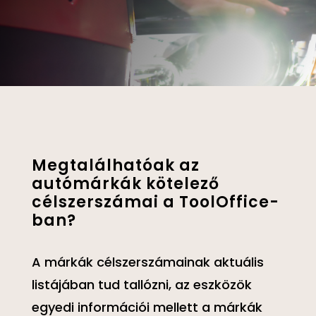
Megtalálhatóak az
autómárkák kötelező
célszerszámai a ToolOffice-
ban?
A márkák célszerszámainak aktuális
listájában tud tallózni, az eszközök
egyedi információi mellett a márkák