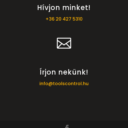
Hívjon minket!
+36 20 427 5310

Írjon nekünk!
info@toolscontrol.hu