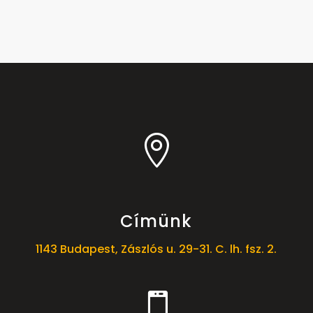

Címünk
1143 Budapest, Zászlós u. 29-31. C. lh. fsz. 2.
