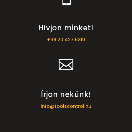
Hívjon minket!
+36 20 427 5310

Írjon nekünk!
info@toolscontrol.hu