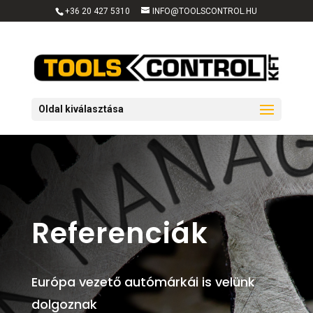
+36 20 427 5310
INFO@TOOLSCONTROL.HU
Oldal kiválasztása
Referenciák
Európa vezető autómárkái is velünk
dolgoznak