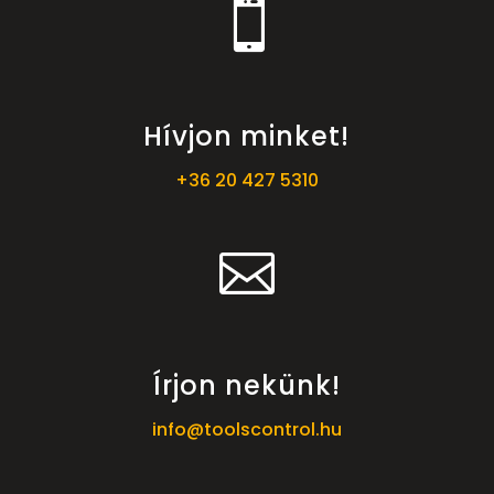

Hívjon minket!
+36 20 427 5310

Írjon nekünk!
info@toolscontrol.hu