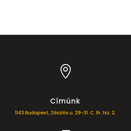

Címünk
1143 Budapest, Zászlós u. 29-31. C. lh. fsz. 2.