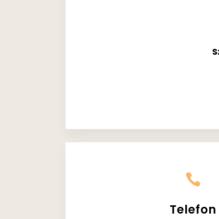
S

Telefon