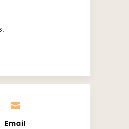
2.

Email