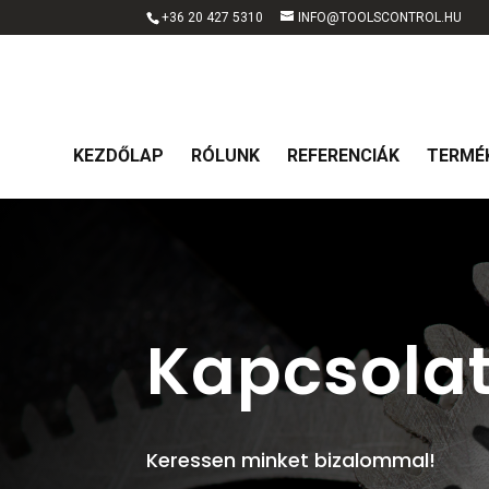
+36 20 427 5310
INFO@TOOLSCONTROL.HU
KEZDŐLAP
RÓLUNK
REFERENCIÁK
TERMÉ
Kapcsola
Keressen minket bizalommal!