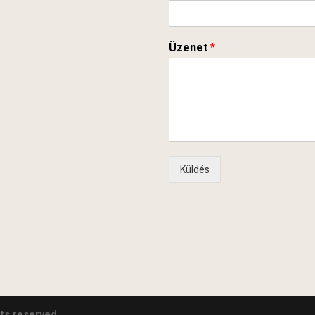
Üzenet
*
Küldés
hts reserved