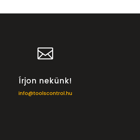

Írjon nekünk!
info@toolscontrol.hu