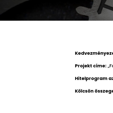
Kedvezményeze
Projekt címe:
„F
Hitelprogram az
Kölcsön összeg