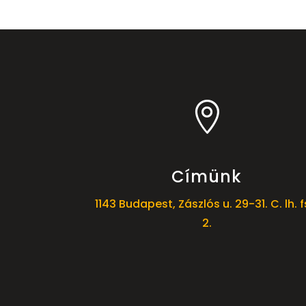

Címünk
1143 Budapest, Zászlós u. 29-31. C. lh. f
2.