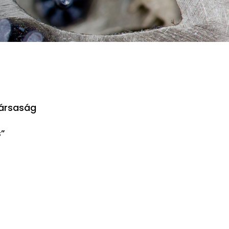
Társaság
s”