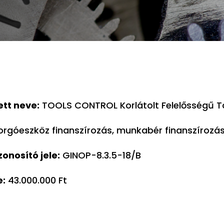
tt neve:
TOOLS CONTROL Korlátolt Felelősségű 
orgóeszköz finanszírozás, munkabér finanszírozá
onosító jele:
GINOP-8.3.5-18/B
e:
43.000.000 Ft