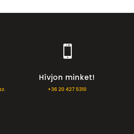

Hívjon minket!
sz.
+36 20 427 5310