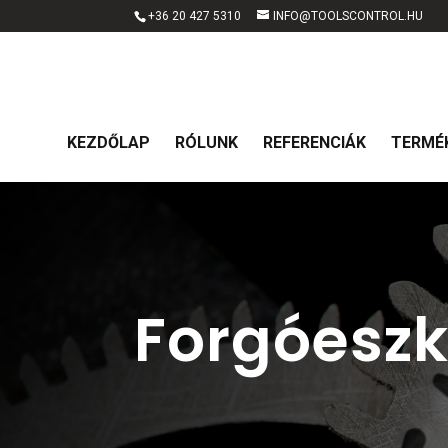
+36 20 427 5310
INFO@TOOLSCONTROL.HU
KEZDŐLAP
RÓLUNK
REFERENCIÁK
TERMÉ
Forgóeszk