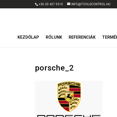
+36 20 427 5310
INFO@TOOLSCONTROL.HU
KEZDŐLAP
RÓLUNK
REFERENCIÁK
TERMÉ
porsche_2