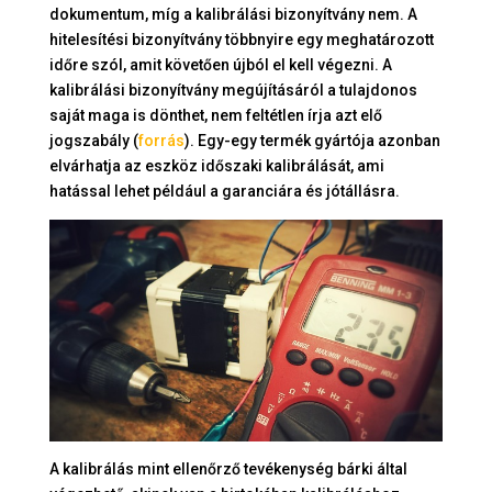
dokumentum, míg a kalibrálási bizonyítvány nem. A
hitelesítési bizonyítvány többnyire egy meghatározott
időre szól, amit követően újból el kell végezni. A
kalibrálási bizonyítvány megújításáról a tulajdonos
saját maga is dönthet, nem feltétlen írja azt elő
jogszabály (
forrás
). Egy-egy termék gyártója azonban
elvárhatja az eszköz időszaki kalibrálását, ami
hatással lehet például a garanciára és jótállásra.
A kalibrálás mint ellenőrző tevékenység bárki által