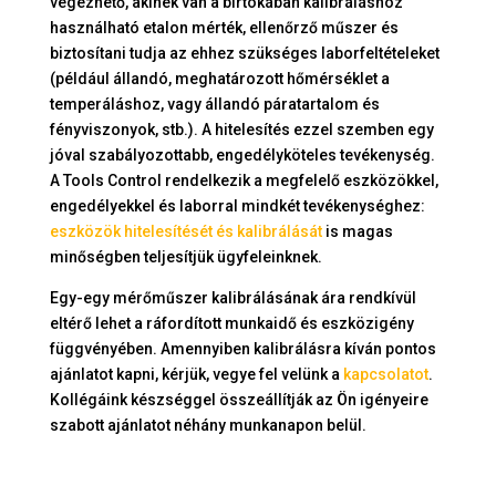
végezhető, akinek van a birtokában kalibráláshoz
használható etalon mérték, ellenőrző műszer és
biztosítani tudja az ehhez szükséges laborfeltételeket
(például állandó, meghatározott hőmérséklet a
temperáláshoz, vagy állandó páratartalom és
fényviszonyok, stb.). A hitelesítés ezzel szemben egy
jóval szabályozottabb, engedélyköteles tevékenység.
A Tools Control rendelkezik a megfelelő eszközökkel,
engedélyekkel és laborral mindkét tevékenységhez:
eszközök hitelesítését és kalibrálását
is magas
minőségben teljesítjük ügyfeleinknek.
Egy-egy mérőműszer kalibrálásának ára rendkívül
eltérő lehet a ráfordított munkaidő és eszközigény
függvényében. Amennyiben kalibrálásra kíván pontos
ajánlatot kapni, kérjük, vegye fel velünk a
kapcsolatot
.
Kollégáink készséggel összeállítják az Ön igényeire
szabott ajánlatot néhány munkanapon belül.