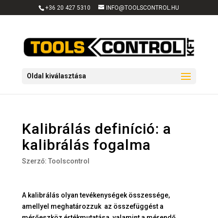
+36 20 427 5310
INFO@TOOLSCONTROL.HU
Oldal kiválasztása
Kalibrálás definíció: a
kalibrálás fogalma
Szerző:
Toolscontrol
A kalibrálás olyan tevékenységek összessége,
amellyel meghatározzuk az összefüggést a
mérőeszköz értékmutatása, valamint a mérendő