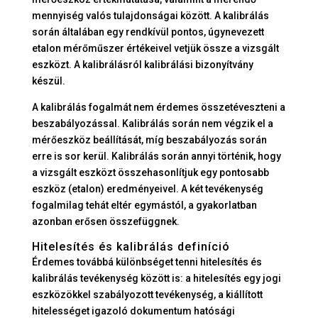
mennyiség valós tulajdonságai között. A kalibrálás
során általában egy rendkívül pontos, úgynevezett
etalon mérőműszer értékeivel vetjük össze a vizsgált
eszközt. A kalibrálásról kalibrálási bizonyítvány
készül.
A kalibrálás fogalmát nem érdemes összetéveszteni a
beszabályozással. Kalibrálás során nem végzik el a
mérőeszköz beállítását, míg beszabályozás során
erre is sor kerül. Kalibrálás során annyi történik, hogy
a vizsgált eszközt összehasonlítjuk egy pontosabb
eszköz (etalon) eredményeivel. A két tevékenység
fogalmilag tehát eltér egymástól, a gyakorlatban
azonban erősen összefüggnek.
Hitelesítés és kalibrálás definíció
Érdemes továbbá különbséget tenni hitelesítés és
kalibrálás tevékenység között is: a hitelesítés egy jogi
eszközökkel szabályozott tevékenység, a kiállított
hitelességet igazoló dokumentum hatósági