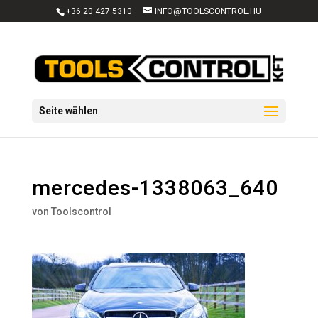
+36 20 427 5310
INFO@TOOLSCONTROL.HU
Seite wählen
mercedes-1338063_640
von
Toolscontrol