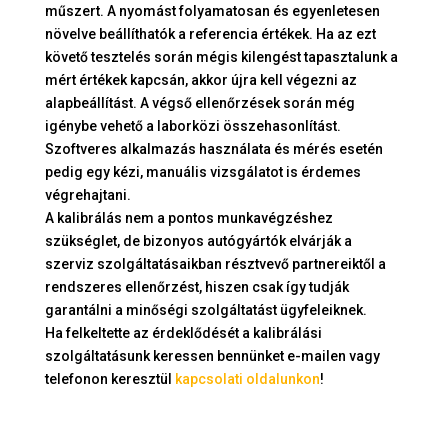
műszert. A nyomást folyamatosan és egyenletesen
növelve beállíthatók a referencia értékek. Ha az ezt
követő tesztelés során mégis kilengést tapasztalunk a
mért értékek kapcsán, akkor újra kell végezni az
alapbeállítást. A végső ellenőrzések során még
igénybe vehető a laborközi összehasonlítást.
Szoftveres alkalmazás használata és mérés esetén
pedig egy kézi, manuális vizsgálatot is érdemes
végrehajtani.
A kalibrálás nem a pontos munkavégzéshez
szükséglet, de bizonyos autógyártók elvárják a
szerviz szolgáltatásaikban résztvevő partnereiktől a
rendszeres ellenőrzést, hiszen csak így tudják
garantálni a minőségi szolgáltatást ügyfeleiknek.
Ha felkeltette az érdeklődését a kalibrálási
szolgáltatásunk keressen bennünket e-mailen vagy
telefonon keresztül
kapcsolati oldalunkon
!