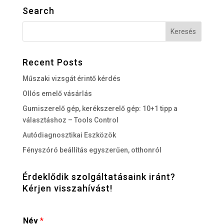
Search
Recent Posts
Műszaki vizsgát érintő kérdés
Ollós emelő vásárlás
Gumiszerelő gép, kerékszerelő gép: 10+1 tipp a
választáshoz – Tools Control
Autódiagnosztikai Eszközök
Fényszóró beállítás egyszerűen, otthonról
Érdeklődik szolgáltatásaink iránt?
Kérjen visszahívást!
Név
*