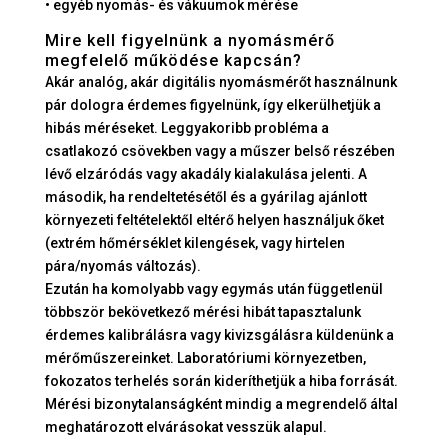
• egyéb nyomás- és vákuumok mérése
Mire kell figyelnünk a nyomásmérő
megfelelő működése kapcsán?
Akár analóg, akár digitális nyomásmérőt használnunk
pár dologra érdemes figyelnünk, így elkerülhetjük a
hibás méréseket. Leggyakoribb probléma a
csatlakozó csövekben vagy a műszer belső részében
lévő elzáródás vagy akadály kialakulása jelenti. A
második, ha rendeltetésétől és a gyárilag ajánlott
környezeti feltételektől eltérő helyen használjuk őket
(extrém hőmérséklet kilengések, vagy hirtelen
pára/nyomás változás).
Ezután ha komolyabb vagy egymás után függetlenül
többször bekövetkező mérési hibát tapasztalunk
érdemes kalibrálásra vagy kivizsgálásra küldenünk a
mérőműszereinket. Laboratóriumi környezetben,
fokozatos terhelés során kideríthetjük a hiba forrását.
Mérési bizonytalanságként mindig a megrendelő által
meghatározott elvárásokat vesszük alapul.