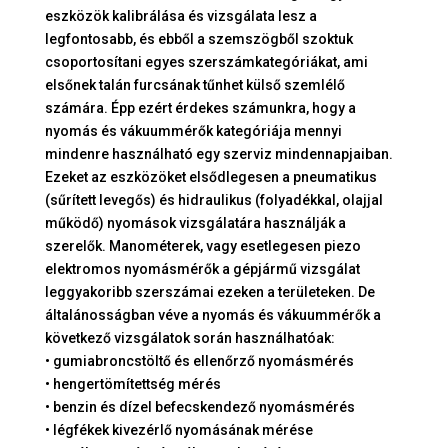
eszközök kalibrálása és vizsgálata lesz a
legfontosabb, és ebből a szemszögből szoktuk
csoportosítani egyes szerszámkategóriákat, ami
elsőnek talán furcsának tűnhet külső szemlélő
számára. Épp ezért érdekes számunkra, hogy a
nyomás és vákuummérők kategóriája mennyi
mindenre használható egy szerviz mindennapjaiban.
Ezeket az eszközöket elsődlegesen a pneumatikus
(sűrített levegős) és hidraulikus (folyadékkal, olajjal
működő) nyomások vizsgálatára használják a
szerelők. Manométerek, vagy esetlegesen piezo
elektromos nyomásmérők a gépjármű vizsgálat
leggyakoribb szerszámai ezeken a területeken. De
általánosságban véve a nyomás és vákuummérők a
következő vizsgálatok során használhatóak:
• gumiabroncstöltő és ellenőrző nyomásmérés
• hengertömítettség mérés
• benzin és dízel befecskendező nyomásmérés
• légfékek kivezérlő nyomásának mérése