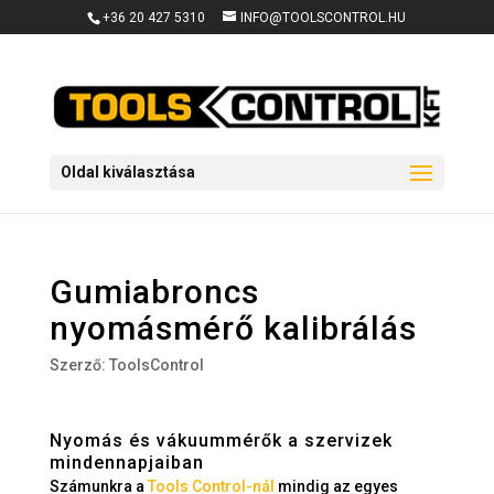
+36 20 427 5310
INFO@TOOLSCONTROL.HU
Oldal kiválasztása
Gumiabroncs
nyomásmérő kalibrálás
Szerző:
ToolsControl
Nyomás és vákuummérők a szervizek
mindennapjaiban
Számunkra a
Tools Control-nál
mindig az egyes